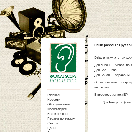
Наши работы
: Группа 
Delaylama — это три хо
Дон Антон — гитара, вок
Дон Боб — бас
Дон Банан — барабаны
Отличный замес из тради
весть чего.
В процессе записи EP.
Главная
Новости
Дон Бандитос (синг
Оборудование
Фотогалерея
.
Наши работы
Педагог по вокалу
Статьи
Цены